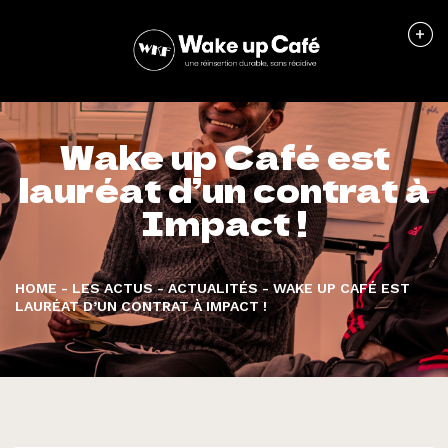
Wake up Café est
lauréat d’un contrat à
Impact !
HOME
-
LES ACTUS
-
ACTUALITÉS
-
WAKE UP CAFÉ EST
LAURÉAT D’UN CONTRAT À IMPACT !