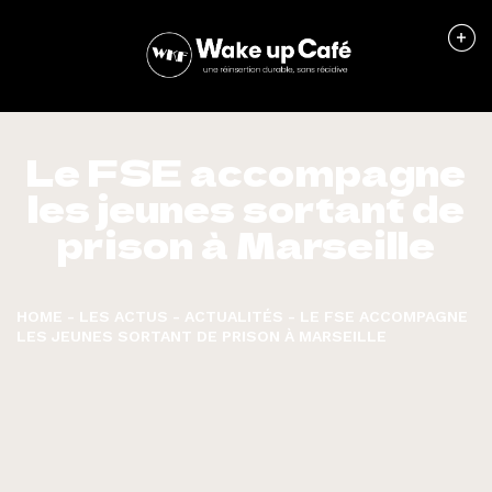
Le FSE accompagne
les jeunes sortant de
prison à Marseille
HOME
-
LES ACTUS
-
ACTUALITÉS
-
LE FSE ACCOMPAGNE
LES JEUNES SORTANT DE PRISON À MARSEILLE