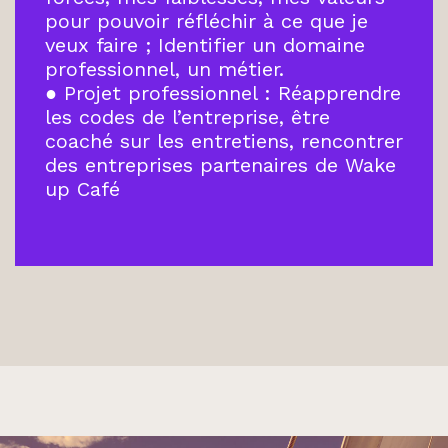
pour pouvoir réfléchir à ce que je
veux faire ; Identifier un domaine
professionnel, un métier.
● Projet professionnel : Réapprendre
les codes de l’entreprise, être
coaché sur les entretiens, rencontrer
des entreprises partenaires de Wake
up Café