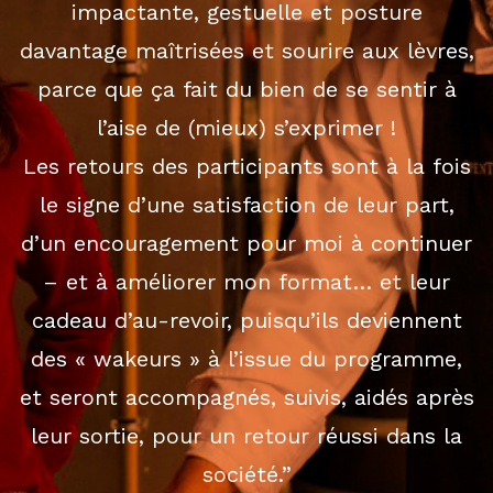
impactante, gestuelle et posture
davantage maîtrisées et sourire aux lèvres,
parce que ça fait du bien de se sentir à
l’aise de (mieux) s’exprimer !
Les retours des participants sont à la fois
le signe d’une satisfaction de leur part,
d’un encouragement pour moi à continuer
– et à améliorer mon format… et leur
cadeau d’au-revoir, puisqu’ils deviennent
des « wakeurs » à l’issue du programme,
et seront accompagnés, suivis, aidés après
leur sortie, pour un retour réussi dans la
société.”