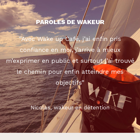
PAROLES DE WAKEUR
“Avec Wake up Café, j’ai enfin pris
confiance en moi, j’arrive à mieux
m’exprimer en public et surtout j’ai trouvé
le chemin pour enfin atteindre mes
objectifs”
Nicolas, wakeur en détention