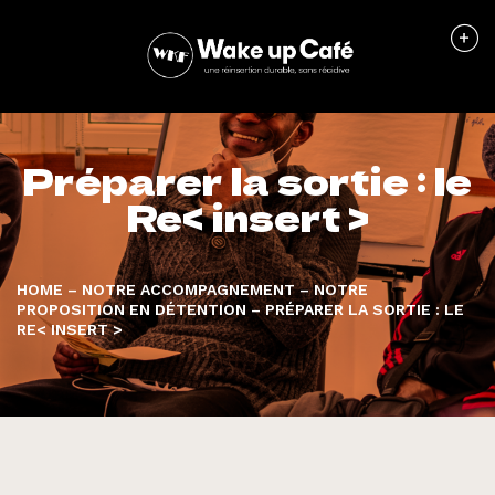
Préparer la sortie : le
Re< insert >
HOME
–
NOTRE ACCOMPAGNEMENT
–
NOTRE
PROPOSITION EN DÉTENTION
–
PRÉPARER LA SORTIE : LE
RE< INSERT >