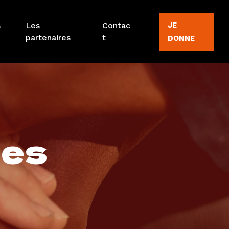
s
Les
Contac
JE
partenaires
t
DONNE
les