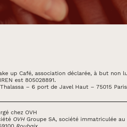
ke up Café, association déclarée, à but non lucr
 SIREN est 805028891.
 Thalassa – 6 port de Javel Haut – 75015 Pari
ergé chez OVH
ciété
OVH
Groupe SA, société immatriculée au 
 59100
Roubaix
.